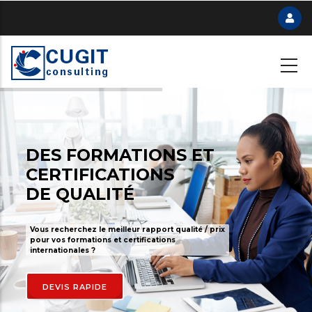
Skip
to
main
content
DES FORMATIONS ET
CERTIFICATIONS
DE QUALITÉ
Vous recherchez le meilleur rapport qualité / prix
pour vos formations et certifications
internationales ?
DEVIS RAPIDE