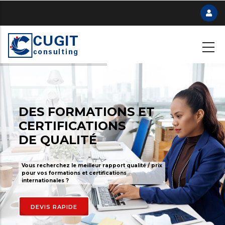
Skip
to
main
content
DES FORMATIONS ET
CERTIFICATIONS
DE QUALITÉ
Vous recherchez le meilleur rapport qualité / prix
pour vos formations et certifications
internationales ?
DEVIS RAPIDE