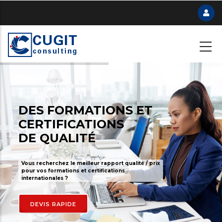
Skip
to
main
content
DES FORMATIONS ET
CERTIFICATIONS
DE QUALITÉ
Vous recherchez le meilleur rapport qualité / prix
pour vos formations et certifications
internationales ?
DEVIS RAPIDE