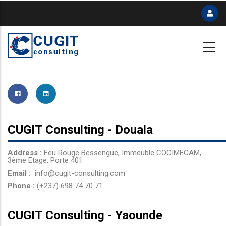
Skip
to
main
content
CUGIT Consulting - Douala
Address :
Feu Rouge Bessengue, Immeuble COCIMECAM,
3ème Etage, Porte 401
Email :
info@cugit-consulting.com
Phone :
(+237) 698 74 70 71
CUGIT Consulting - Yaounde