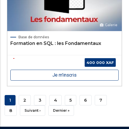
Galerie
Base de données
Formation en SQL : les Fondamentaux
400 000 XAF
Je m'inscris
Pagination
Current
1
Page
2
Page
3
Page
4
Page
5
Page
6
Page
7
Page
Page
8
Next
Suivant ›
Last
Dernier »
Page
Page