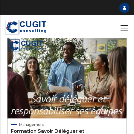
Skip
to
main
content
Galerie
Management
Formation Savoir Déléguer et